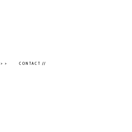
> >
CONTACT //