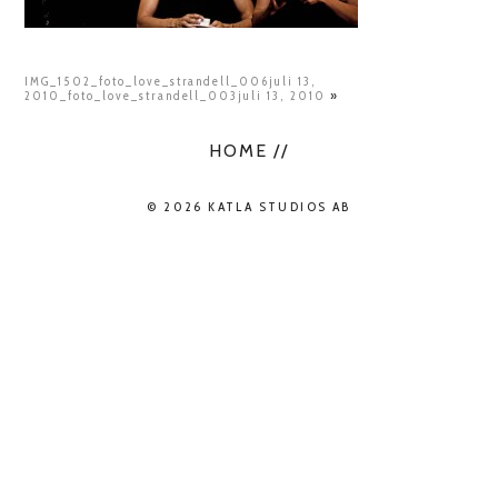
IMG_1502_foto_love_strandell_006juli 13,
2010_foto_love_strandell_003juli 13, 2010
»
HOME //
© 2026 KATLA STUDIOS AB