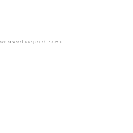
love_strandell005juni 26, 2009
»