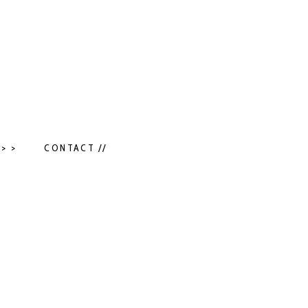
> >
CONTACT //