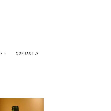
> >
CONTACT //