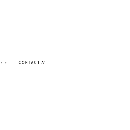
> >
CONTACT //