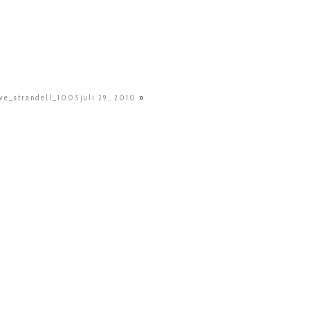
ove_strandell_1005juli 29, 2010
»