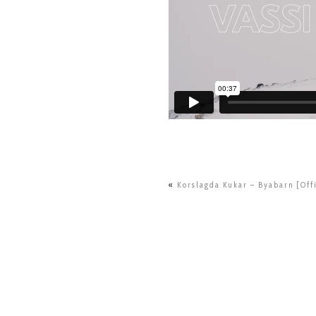
«
Korslagda Kukar – Byabarn [Offi