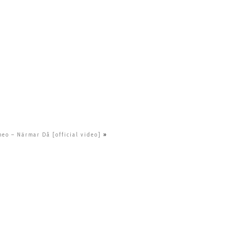
heo – Närmar Då [official video]
»