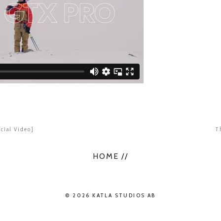
cial Video]
T
HOME //
© 2026 KATLA STUDIOS AB