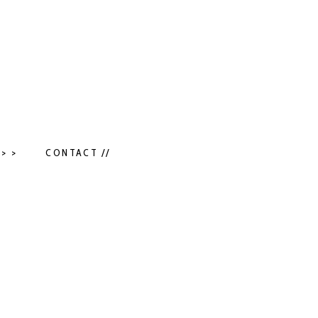
> >
CONTACT //