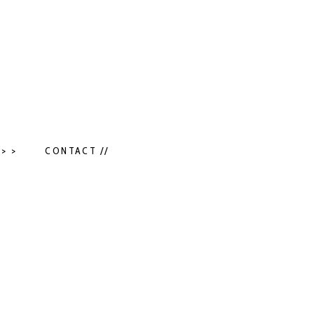
> >
CONTACT //