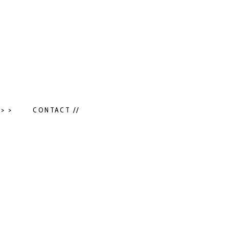
> >
CONTACT //