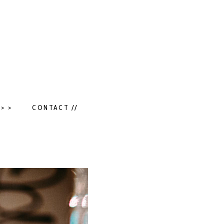
> >
CONTACT //