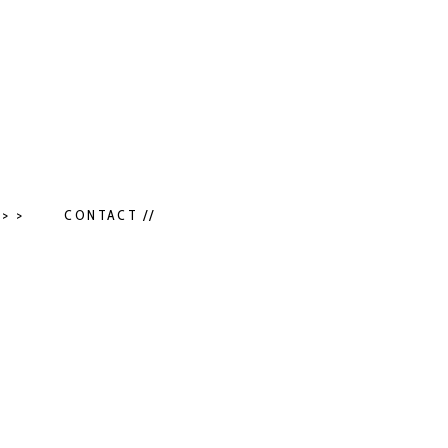
> >
CONTACT //