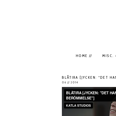
HOME //
MISC. 
BLÅTIRA [JYCKEN: “DET H
06 // 2014