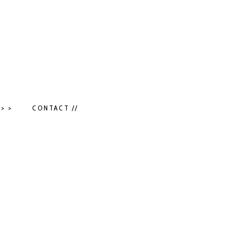
> >
CONTACT //